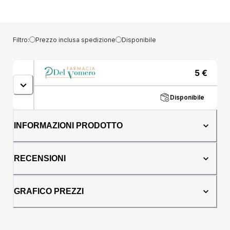
mantenendo i piedi freschi e deodorati per
l''intera giornata. Modalità d''uso: puó essere
applicato sia direttamente sul piede che
all''interno della calzatura, anche piú volte al
Filtro:
Prezzo inclusa spedizione
Disponibile
giorno. Caratteristiche dei componenti:
contiene Essenza di Timo dalle proprietà
antisettiche e rinfrescanti. Formato: bombola
5
€
da 150 ml. Cod. 0108I04
Disponibile
INFORMAZIONI PRODOTTO
RECENSIONI
GRAFICO PREZZI