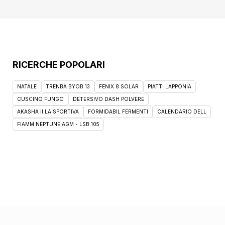
Non raccomandato nei bambini. Tenere fuori
dalla portata dei bambini. Conservazione
Validità post-apertura: 12 mesi. Formato
Flacone da 100 ml. Cod. V12877
RICERCHE POPOLARI
NATALE
TRENBA BYOB 13
FENIX 8 SOLAR
PIATTI LAPPONIA
CUSCINO FUNGO
DETERSIVO DASH POLVERE
AKASHA II LA SPORTIVA
FORMIDABIL FERMENTI
CALENDARIO DELL
FIAMM NEPTUNE AGM - LSB 105