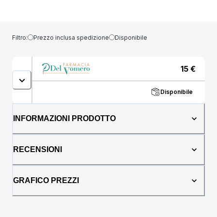
formulazione delicata, arricchita con balsami,
con pH fisiologico. Contiene
ciclopiroxolamina, ingrediente specifico che
combatte i principali agenti responsabili della
Filtro:
Prezzo inclusa spedizione
Disponibile
forfora, la cui efficacia è scientificamente
dimostrata. Senza coloranti. Modalità d''uso:
Applicare lo shampoo sui capelli bagnati e
15
€
massaggiare fino ad ottenere una
abbondante schiuma, attendere qualche
Disponibile
minuto e sciacquare. Si può utilizzare 2 volte
alla settimana. Componenti Aqua, sodium
laureth sulfate, polysorbate 80, hexylene
INFORMAZIONI PRODOTTO
glycol, cocamide DEA, cocamidopropyl
betaine, ciclopirox olamine, oleyl alcohol,
citric acid, sodium chloride, disodium
RECENSIONI
phosphate, polyquaternium-10, glycerin,
parfum, sodium benzoate, benzyl salicylate,
hexyl cinnamal, limonene, citronellol, alpha-
GRAFICO PREZZI
isomethyl ionone, linalool, sodium acetate,
isopropyl alcohol. Avvertenze Evitare il
contatto con gli occhi. In caso di contatto
sciacquare abbondantemente con acqua.