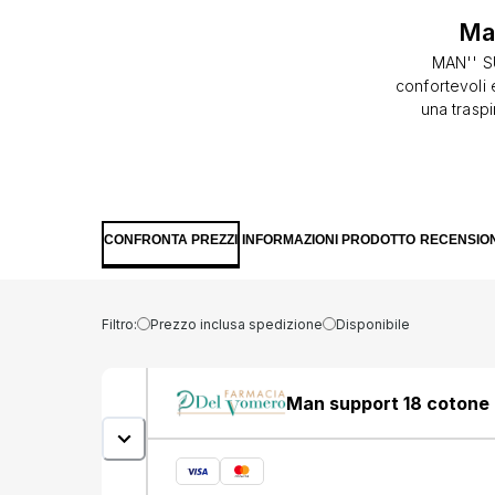
Man
MAN'' SU
confortevoli e
una traspi
Compressio
per chi si 
pesantezza a
18 e Man''Su
patologie 
CONFRONTA PREZZI
INFORMAZIONI PRODOTTO
RECENSION
viaggi. TagliaMisura modello 136-38 239-40341-42 443-44545-46 Formato Confezione da 1
Filtro:
Prezzo inclusa spedizione
Disponibile
Man support 18 cotone 