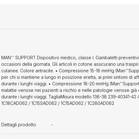
MAN'' SUPPORT Dispositivo medico, classe I. Gambaletti preventivi pa
occasioni della giornata. Gli articoli in cotone assicurano una traspir
cutanee. Colore antracite. • Compressione 15-18 mmHg (Man''Suppor
per chi si mantiene a lungo in posizione eretta, ai primi sintomi di
durante i lunghi viaggi. • Compressione 18-20 mmHg (Man''Support 
malattie venose nei pazienti a rischio e nelle patologie venose già e
durante i lunghi viaggi. TagliaMisura modello 136-38 239-40341-4
1C18CAD062 / 1C15SAD062 / 1C15AD062 / 1C280AD062
Dettagli prodotto
-