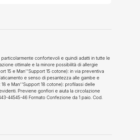
rticolarmente confortevoli e quindi adatti in tutte le
azione ottimale e la minore possibilità di allergie
t 15 e Man''Support 15 cotone): in via preventiva
 affaticamento e senso di pesantezza alle gambe e
18 e Man''Support 18 cotone): profilassi delle
videnti. Previene gonfiori e aiuta la circolazione
2 443-44545-46 Formato Confezione da 1 paio. Cod.