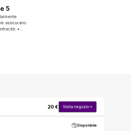
te 5
olarmente
tone assicurano
ntracite. •
 preventiva
o e senso di
(Man''Support
schio e nelle
te i lunghi
20
€
Visita negozio
Disponibile