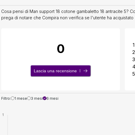
Cosa pensi di Man support 18 cotone gambaletto 18 antracite 5? Condi
prega di notare che Compira non verifica se l'utente ha acquistato 
0
1
2
3
Lascia una recensione
5
Filtro:
1 mese
3 mesi
6 mesi