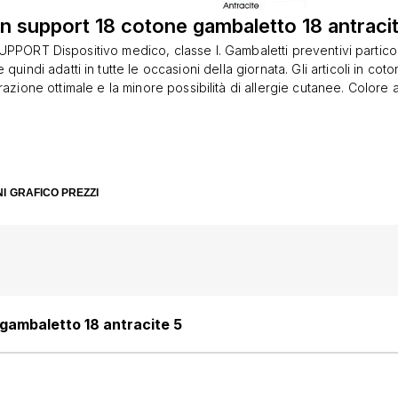
 support 18 cotone gambaletto 18 antraci
PPORT Dispositivo medico, classe I. Gambaletti preventivi partic
 quindi adatti in tutte le occasioni della giornata. Gli articoli in co
razione ottimale e la minore possibilità di allergie cutanee. Colore a
ne 15-18 mmHg (Man''Support 15 e Man''Support 15 cotone): in via
mantiene a lungo in posizione eretta, ai primi sintomi di affaticament
lle gambe e durante i lunghi viaggi. • Compressione 18-20 mmHg 
pport 18 cotone): profilassi delle malattie venose nei pazienti a ri
venose già evidenti. Previene gonfiori e aiuta la circolazione duran
I
GRAFICO PREZZI
paio. Cod. 1C18CAD062 / 1C15SAD062 / 1C15AD062 / 1C280AD062
gambaletto 18 antracite 5