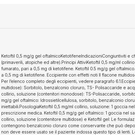
co, alterazione del film e della superficie corneali. Da usare con 
on occhio secco e con compromissione della cornea. I pazienti de
in caso di uso prolungato. Ketoftil, nelle sue diverse forme farmac
re al momento dell''applicazione un leggero e fugace bruciore. Ke
per la natura dei suoi eccipienti, può causare al momento dell''app
sitorio offuscamento visivo. Ketoftil collirio, soluzione e gel: Nessun
ConservazioneNessuna.ControindicazioniIpersensibilità al ketotif
egli eccipienti del prodotto o sostanze strettamente correlate dal pu
eralmente controindicato in gravidanza (v. paragrafo 4.6).Effetti i
Ketoftil 0,5 mg/g gel oftalmicoKetotifeneIndicazioniCongiuntiviti e c
i avverse provenienti da studi clinici (tabella 1) sono elencate in b
(primaverili, atopiche ed altre).Principi AttiviKetoftil 0,5 mg/ml coll
ne MedDRA per sistemi e organi. All’interno di ogni classe per sistem
fumarato, pari a 0,5 mg di ketotifene. Ketoftil 0.5 mg/g gel oftalmi
vverse sono riportate in ordine di frequenza, con le reazioni più fr
a 0,5 mg di ketotifene. Eccipiente con effetti noti Il flacone multid
interno di ogni gruppo di frequenza, le reazioni avverse sono riporta
Per l’elenco completo degli eccipienti, vedere paragrafo 6.1.Eccipien
e per gravità. In aggiunta, la corrispondente categoria di frequen
multidose): Sorbitolo, benzalconio cloruro, TS- Polisaccaride e acqua
versa è basata sulla seguente convenzione (CIOMS III): Molto com
collirio, soluzione (contenitori monodose): TS-Polisaccaride, sorbitol
0, &lt;1/10); non comune (≥1/1.000, &lt;1/100), raro (≥ 1/10.000, &lt;1
mg/g gel oftalmico: Idrossietilcellulosa, sorbitolo, benzalconio clo
;1/10.000), non nota (la frequenza non può essere definita sulla bas
iniettabili.PosologiaKetoftil 0,5 mg/ml collirio, soluzione: 1 goccia 
onibili). Reazioni avverse. Disturbi del sistema immunitario. Non co
prescrizione medica. Ketoftil 0,5 mg/g gel oftalmico: 1 goccia nel sa
sibilità. Patologie del sistema nervoso. Non comune: mal di testa. P
collirio, soluzione (contenitore multidose) e Ketoftil gel: Le formulazio
 Comune: irritazione oculare, dolore oculare, cheratite puntata, ero
contengono benzalconio cloruro come conservante che può depositar
 corneale; Non comune: visione offuscata, (durante l’instillazione),
non deve essere usato se il paziente indossa questo tipo di lenti. 