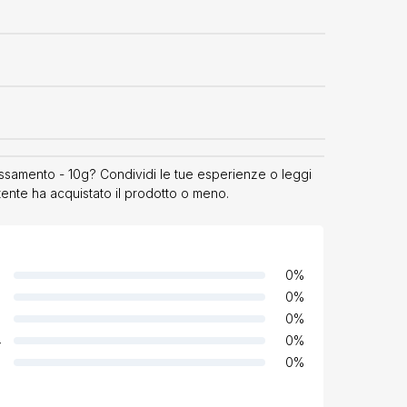
rossamento - 10g? Condividi le tue esperienze o leggi
utente ha acquistato il prodotto o meno.
0
%
0
%
0
%
4
0
%
0
%