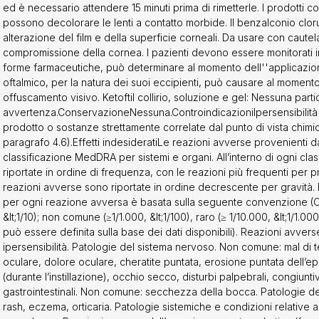
rbi palpebrali, congiuntiviti, fotofobia, emorragia congiuntivale. Pat
ed è necessario attendere 15 minuti prima di rimetterle. I prodotti
stinali. Non comune: secchezza della bocca. Patologie della cute e 
possono decolorare le lenti a contatto morbide. Il benzalconio clor
 Non comune: rash, eczema, orticaria. Patologie sistemiche e condi
alterazione del film e della superficie corneali. Da usare con caut
i somministrazione. Non comune: sonnolenza. Reazioni avverse dal
compromissione della cornea. I pazienti devono essere monitorati in
eting (frequenza non nota) Sono state osservate anche le seguent
forme farmaceutiche, può determinare al momento dell''applicazion
st-marketing: • reazioni di ipersensibilità incluse reazioni allergiche
oftalmico, per la natura dei suoi eccipienti, può causare al momento 
ermatiti da contatto, gonfiore della zona oculare, prurito palpebr
offuscamento visivo. Ketoftil collirio, soluzione e gel: Nessuna parti
llergiche sistemiche con inclusi gonfiore/edema facciale (in alcuni c
avvertenza.ConservazioneNessuna.ControindicazioniIpersensibilità al
da contatto) • riacutizzazioni di condizioni allergiche pre-esistenti 
prodotto o sostanze strettamente correlate dal punto di vista chimi
egnalazione delle reazioni avverse sospette. La segnalazione dell
paragrafo 4.6).Effetti indesideratiLe reazioni avverse provenienti da 
spette che si verificano dopo l’autorizzazione del medicinale è imp
classificazione MedDRA per sistemi e organi. All’interno di ogni cla
te un monitoraggio continuo del rapporto beneficio/rischio del me
riportate in ordine di frequenza, con le reazioni più frequenti per p
sanitari è richiesto di segnalare qualsiasi reazione avversa sospetta
reazioni avverse sono riportate in ordine decrescente per gravità. 
onale di segnalazione all’indirizzo https://www.aifa.gov.it/content/
per ogni reazione avversa è basata sulla seguente convenzione (CI
ni-avverse.SovradosaggioKetoftil multidose Non sono stati riportati 
&lt;1/10); non comune (≥1/1.000, &lt;1/100), raro (≥ 1/10.000, &lt;1/1.0
io. L’assunzione orale di questo medicinale non è raccomandata. L
può essere definita sulla base dei dati disponibili). Reazioni avver
 del contenuto del flacone multidose da 10 ml o del tubo è equival
ipersensibilità. Patologie del sistema nervoso. Non comune: mal di t
a dose giornaliera raccomandata per i bambini al di sopra dei 3 anni
oculare, dolore oculare, cheratite puntata, erosione puntata dell’e
inici non hanno indicato segni o sintomi gravi dopo l’ingestione di un
(durante l’instillazione), occhio secco, disturbi palpebrali, congiunti
ketotifene. Ketoftil monodose Non sono stati riportati casi di sovr
gastrointestinali. Non comune: secchezza della bocca. Patologie d
ne orale del contenuto del contenitore monodose è equivalente a
rash, eczema, orticaria. Patologie sistemiche e condizioni relative
a dose giornaliera raccomandata per i bambini al di sopra dei 3 anni