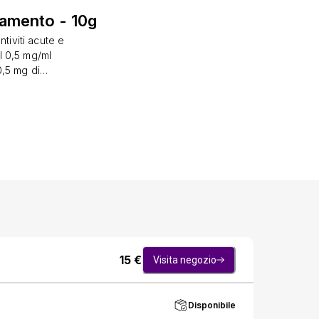
ssamento - 10g
tiviti acute e
il 0,5 mg/ml
0,5 mg di
ne fumarato,
 gel oculare
re paragrafo
o, benzalconio
ml collirio,
reparazioni
onio cloruro e
: 1 goccia nel
0,5 mg/g gel
rio, soluzione
 e Ketoftil gel
ti a contatto
15
€
Visita negozio
ipo di lenti.
ere 15 minuti
nte possono
Disponibile
zione oculare,