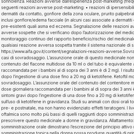
sonnolenza. Reazioni avverse dall’esperienza post-marketing (fre
inici non hanno indicato segni o sintomi gravi dopo l’ingestione di un
seguenti reazioni avverse post-marketing: • reazioni di ipersensibili
otifene.GravidanzaGravidanza: Non sono disponibili dati sull’uso di 
dermatiti da contatto, gonfiore della zona oculare, prurito palpebr
. Studi su animali con dosi orali tossiche hanno mostrato un incre
inclusi gonfiore/edema facciale (in alcuni casi associate a dermatiti 
e- e postnatale, ma non hanno evidenziato effetti teratogeni. I livelli
pre-esistenti quali asma ed eczema. Segnalazione delle reazioni a
e dopo l’applicazione oftalmica sono molto più bassi di quelli ragg
avverse sospette che si verificano dopo l’autorizzazione del medic
trazione orale. Si dovrebbe comunque usare cautela nel prescrive
monitoraggio continuo del rapporto beneficio/rischio del medicinale.
 a donne in gravidanza. Allattamento: Anche se i dati di studi su a
qualsiasi reazione avversa sospetta tramite il sistema nazionale di s
azione orale dimostrano l’escrezione del principio attivo nel latte
https://www.aifa.gov.it/content/segnalazioni-reazioni-avverse.Sovra
che la somministrazione topica nella donna possa produrre quantità
casi di sovradosaggio. L’assunzione orale di questo medicinale non
ili nel latte materno. Ketoftil può essere usato durante l’allattamento.
contenuto del flacone multidose da 10 ml o del tubo è equivalente a
li dati relativi agli effetti del ketotifene fumarato sulla fertilità negl
raccomandata per i bambini al di sopra dei 3 anni è di 2 mg). I risulta
dopo l’ingestione di una dose fino a 20 mg di ketotifene. Ketoftil m
sovradosaggio. L’assunzione orale del contenuto del contenitore m
dose giornaliera raccomandata per i bambini al di sopra dei 3 anni è d
sintomi gravi dopo l’ingestione di una dose fino a 20 mg di ketotif
sull’uso di ketotifene in gravidanza. Studi su animali con dosi orali
pre- e postnatale, ma non hanno evidenziato effetti teratogeni. I live
oftalmica sono molto più bassi di quelli raggiunti dopo somministr
prescrivere questo medicinale a donne in gravidanza. Allattamento: 
somministrazione orale dimostrano l’escrezione del principio attivo 
somministrazione topica nella donna possa produrre quantità di princip