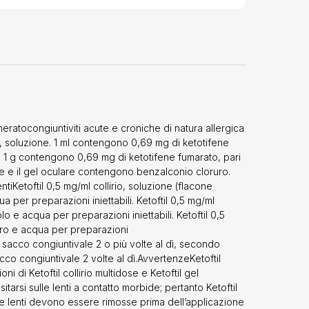
cautela nei
vono essere
eutiche, può
toftil gel
licazione un
a particolare
ene o ad uno
nto di vista
ndesideratiLe
heratocongiuntiviti acute e croniche di natura allergica
ase alla
irio, soluzione. 1 ml contengono 0,69 mg di ketotifene
i e organi, le
co. 1 g contengono 0,69 mg di ketotifene fumarato, pari
equenti per
ose e il gel oculare contengono benzalconio cloruro.
te in ordine
tiKetoftil 0,5 mg/ml collirio, soluzione (flacone
za per ogni
 per preparazioni iniettabili. Ketoftil 0,5 mg/ml
une (≥1/10);
o e acqua per preparazioni iniettabili. Ketoftil 0,5
/1.000); molto
ruro e acqua per preparazioni
e dei dati
nel sacco congiuntivale 2 o più volte al dì, secondo
mune:
cco congiuntivale 2 volte al dì.AvvertenzeKetoftil
atologie
ni di Ketoftil collirio multidose e Ketoftil gel
sione puntata
si sulle lenti a contatto morbide; pertanto Ketoftil
 occhio secco,
Le lenti devono essere rimosse prima dell’applicazione