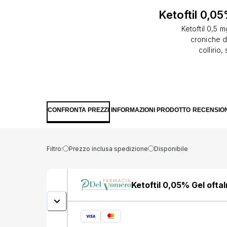
Ketoftil 0,05
Ketoftil 0,5 
croniche di
collirio
ketotifene.
pari a 0,5 
contengono 
6.1.Eccipient
cloruro, TS
CONFRONTA PREZZI
INFORMAZIONI PRODOTTO
RECENSION
soluzione 
iniettabili. 
acqua per pre
sacco congi
Filtro:
Prezzo inclusa spedizione
Disponibile
oftalmico: 1 
(contenitore m
contengono b
Ketoftil 0,05% Gel oftal
morbide; per
Le lenti dev
prima di r
decolorare le