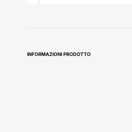
occhio sec
pazienti c
monitorati 
determina
oftalmico, 
lieve e tran
avvertenza.
qualsiasi d
chimico. Gen
INFORMAZIONI PRODOTTO
reazion
classificazio
reazioni a
prime. All’
decrescent
reazione av
comune (≥1/10
raro (&lt
disp
ipersen
dell’occhio.
dell’epitelio