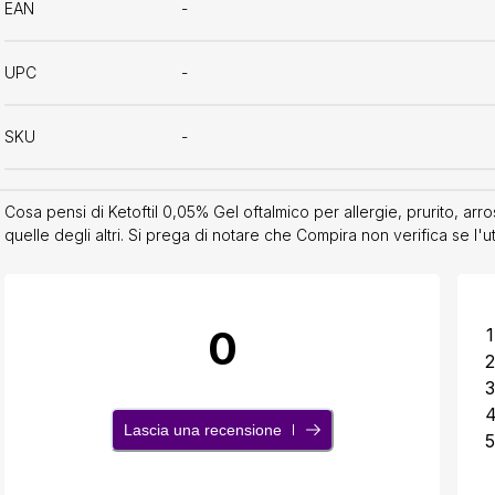
EAN
-
UPC
-
SKU
-
Cosa pensi di Ketoftil 0,05% Gel oftalmico per allergie, prurito, ar
quelle degli altri. Si prega di notare che Compira non verifica se l'
0
1
2
3
Lascia una recensione
5