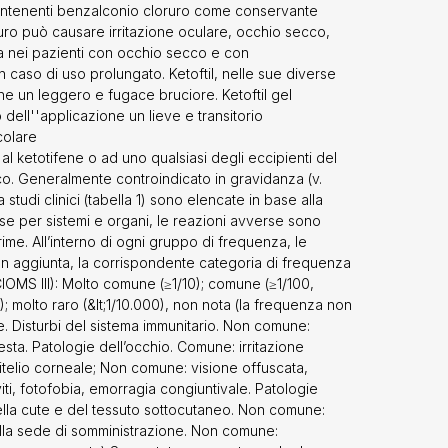
ologie
 contenenti benzalconio cloruro come conservante
del tessuto
uro può causare irritazione oculare, occhio secco,
zioni relative
ela nei pazienti con occhio secco e con
l’esperienza
 caso di uso prolungato. Ketoftil, nelle sue diverse
i reazioni
e un leggero e fugace bruciore. Ketoftil gel
 locali (in
dell''applicazione un lieve e transitorio
ale ed edema)
colare
asi associate
 ketotifene o ad uno qualsiasi degli eccipienti del
quali asma ed
co. Generalmente controindicato in gravidanza (v.
e reazioni
studi clinici (tabella 1) sono elencate in base alla
ortante, in
sse per sistemi e organi, le reazioni avverse sono
dicinale. Agli
rime. All’interno di ogni gruppo di frequenza, le
 tramite il
In aggiunta, la corrispondente categoria di frequenza
segnalazioni-
OMS III): Molto comune (≥1/10); comune (≥1/100,
casi di
00); molto raro (&lt;1/10.000), non nota (la frequenza non
''ingestione
se. Disturbi del sistema immunitario. Non comune:
ente a 5 mg di
esta. Patologie dell’occhio. Comune: irritazione
 è di 2 mg). I
pitelio corneale; Non comune: visione offuscata,
a dose fino a
viti, fotofobia, emorragia congiuntivale. Patologie
adosaggio.
ella cute e del tessuto sottocutaneo. Non comune:
 0,25 mg di
 alla sede di somministrazione. Non comune:
 è di 2 mg). I