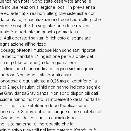
quenza non nota) Sono state osservate anche le
a dose fino a
tà incluse reazioni allergiche locali (in prevalenza
ketotifene in
ale ed edema) • reazioni allergiche sistemiche con
mento della
da contatto) • riacutizzazioni di condizioni allergiche
 sistemici di
vverse sospette. La segnalazione delle reazioni
iunti dopo
inale è importante, in quanto permette un
re questo
 Agli operatori sanitari è richiesto di segnalare
nimali dopo
egnalazione all’indirizzo
 materno, è
dosaggioKetoftil multidose Non sono stati riportati
 di principio
 è raccomandata. L''ingestione per via orale del
 Fertilità: Non
 5 mg di ketotifene (la dose giornaliera
i esseri umani.
ti clinici non hanno indicato segni o sintomi gravi
onodose Non sono stati riportati casi di
onodose è equivalente a 0,25 mg di ketotifene (la
i 2 mg). I risultati clinici non hanno indicato segni o
ene.GravidanzaGravidanza: Non sono disponibili dati
 tossiche hanno mostrato un incremento della mortalità
lli sistemici di ketotifene dopo l’applicazione
azione orale. Si dovrebbe comunque usare cautela nel
Anche se i dati di studi su animali dopo
nel latte materno, è improbabile che la
io attivo rilevabili nel latte materno. Ketoftil può