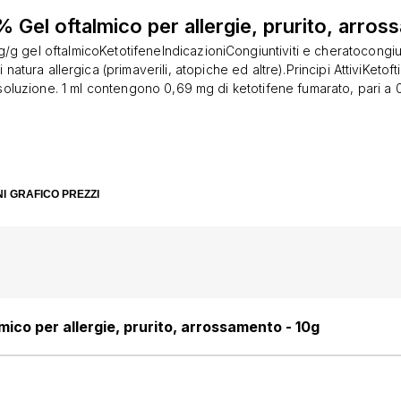
% Gel oftalmico per allergie, prurito, arro
mg/g gel oftalmicoKetotifeneIndicazioniCongiuntiviti e cheratocongiun
 natura allergica (primaverili, atopiche ed altre).Principi AttiviKetoft
, soluzione. 1 ml contengono 0,69 mg di ketotifene fumarato, pari a 
 Ketoftil 0.5 mg/g gel oftalmico. 1 g contengono 0,69 mg di ketotife
mg di ketotifene. Eccipiente con effetti noti Il flacone multidose e il
benzalconio cloruro. Per l’elenco completo degli eccipienti, vede
iKetoftil 0,5 mg/ml collirio, soluzione (flacone multidose): Sorbitol
- Polisaccaride e acqua per preparazioni iniettabili. Ketoftil 0,5 mg/
I
GRAFICO PREZZI
(contenitori monodose): TS-Polisaccaride, sorbitolo e acqua per p
Ketoftil 0,5 mg/g gel oftalmico: Idrossietilcellulosa, sorbitolo, benzalc
parazioni iniettabili.PosologiaKetoftil 0,5 mg/ml collirio, soluzione
untivale 2 o più volte al dì, secondo prescrizione medica. Ketoftil 
goccia nel sacco congiuntivale 2 volte al dì.AvvertenzeKetoftil colli
ultidose) e Ketoftil gel: Le formulazioni di Ketoftil collirio multidose
enzalconio cloruro come conservante che può depositarsi sulle len
mico per allergie, prurito, arrossamento - 10g
tanto Ketoftil non deve essere usato se il paziente indossa questo t
ono essere rimosse prima dell’applicazione ed è necessario attend
imetterle. I prodotti contenenti benzalconio cloruro come conserva
 lenti a contatto morbide. Il benzalconio cloruro può causare irrita