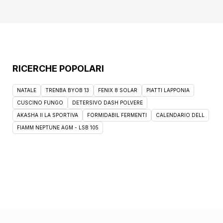
plastic-free rende questo olio solido
illuminante il compagno perfetto da portare
sempre con te, per ritocchi veloci e un look
impeccabile in ogni momento. Scegli Bronze
Lover per una bellezza naturale e
sostenibile, senza compromessi.
RICERCHE POPOLARI
NATALE
TRENBA BYOB 13
FENIX 8 SOLAR
PIATTI LAPPONIA
CUSCINO FUNGO
DETERSIVO DASH POLVERE
AKASHA II LA SPORTIVA
FORMIDABIL FERMENTI
CALENDARIO DELL
FIAMM NEPTUNE AGM - LSB 105