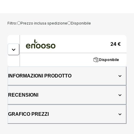
ideale per valorizzare viso, occhi e corpo,
regalandoti un look solare e naturale con un
solo gesto. La sua formula cremosa e
stratificabile ti permette di modulare
Filtro:
Prezzo inclusa spedizione
Disponibile
l''intensità del colore, passando da un effetto
luminoso e delicato a un glow più intenso e
audace.Ideale per mettere in risalto i tuoi
24
€
punti luce, creare un contouring impeccabile
o aggiungere quel tocco di luce naturale agli
occhi, Bronze Lover è il tuo alleato per un
Disponibile
look radioso e versatile.Il burro solido non è
solo un illuminante, ma un trattamento di
INFORMAZIONI PRODOTTO
bellezza senza pari. Unico nella sua
composizione in stick, è arricchito con miche
naturali, burro di karité, olio di cocco e cera
RECENSIONI
di crusca di riso. Questi ingredienti di alta
qualità non solo illuminano, ma nutrono la
pelle in profondità, lasciandola morbida,
GRAFICO PREZZI
idratata e setosa. L''aroma delicato di acqua
di fico d''India trasforma ogni applicazione in
un''esperienza sensoriale esclusiva e
rinfrescante.Inoltre, il pratico formato in stick