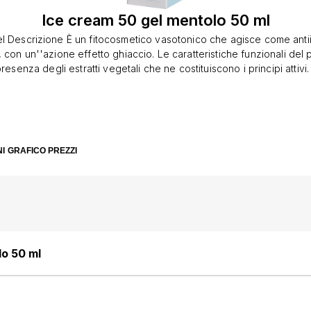
Ice cream 50 gel mentolo 50 ml
 Descrizione È un fitocosmetico vasotonico che agisce come antii
o, con un''azione effetto ghiaccio. Le caratteristiche funzionali del
resenza degli estratti vegetali che ne costituiscono i principi atti
l mentolo crea azione vasocostrittrice ed effetto anestetico locale; 
iportare tutto in situazione di equilibrio, crea una vasodilatazione s
azione sale in superficie; -salicilato di metile e arnica svolgono il l
rio. Indicazioni: antidolorifico, infiammazioni osteoarticolari, distorsi
tivi sia muscolari sia osteoarticolari. Problemi vascolari quali: ede
I
GRAFICO PREZZI
 Prodotto dermatologicamente e clinicamente testato. Proprietà -Mentolo:
re, rinfrescante, analgesico. -Hamamelis virginiana: lenitiva, rinfres
isettica, antiflogistica. -Salicilato di metile: attività antiinfiammatoria. Modal
umi: applicare il prodotto in notevole quantità (impacco), massagg
na bendatura umida più volte al giorno. Problemi vascolari: applic
 massaggiare fino a completo assorbimento. Componenti Mentolo,
 Arnica montana, salicilato di metile. Conservazione Validità a con
lo 50 ml
integro: 24 mesi. Formato Tubo da 50 e 100 ml. Cod. 0605212, 6