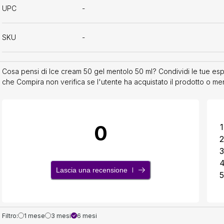
UPC
-
SKU
-
Cosa pensi di Ice cream 50 gel mentolo 50 ml? Condividi le tue esper
che Compira non verifica se l'utente ha acquistato il prodotto o me
0
1
2
3
Lascia una recensione
5
Filtro:
1 mese
3 mesi
6 mesi