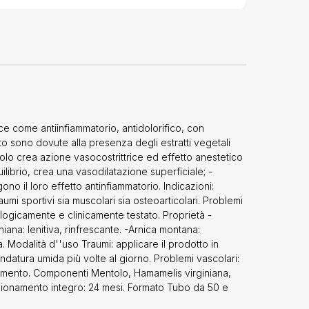
 come antiinfiammatorio, antidolorifico, con
to sono dovute alla presenza degli estratti vegetali
tolo crea azione vasocostrittrice ed effetto anestetico
uilibrio, crea una vasodilatazione superficiale; -
gono il loro effetto antinfiammatorio. Indicazioni:
raumi sportivi sia muscolari sia osteoarticolari. Problemi
ogicamente e clinicamente testato. Proprietà -
iana: lenitiva, rinfrescante. -Arnica montana:
oria. Modalità d''uso Traumi: applicare il prodotto in
atura umida più volte al giorno. Problemi vascolari:
imento. Componenti Mentolo, Hamamelis virginiana,
ezionamento integro: 24 mesi. Formato Tubo da 50 e