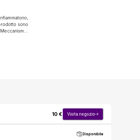
nfiammatorio,
 prodotto sono
vi. Meccanismo
-l''organismo,
uperficiale; -
oro effetto
oni articolari
ma, pesantezza
cante. -Arnica
ità
iare poco e
are con mani
 Hamamelis
fezionamento
10
€
Visita negozio
075717
Disponibile