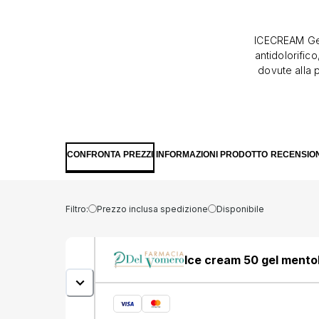
ICECREAM Gel
antidolorific
dovute alla p
d''azione: -i
che tende a r
l''infiamm
antinfiammato
e traumi spor
CONFRONTA PREZZI
INFORMAZIONI PRODOTTO
RECENSION
delle gambe.
vasocostritto
montana: ant
d''uso Tra
Filtro:
Prezzo inclusa spedizione
Disponibile
applicare u
bagnate e
virginiana,
Ice cream 50 gel mento