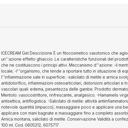
ICECREAM Gel Descrizione È un fitocosmetico vasotonico che agisce
un''azione effetto ghiaccio. Le caratteristiche funzionali del prodot
che ne costituiscono i principi attivi. Meccanismo d''azione: -il men
locale; -l''organismo, che tende a riportare tutto in situazione di eq
l''infiammazione sale in superficie; -salicilato di metile e arnica svol
antidolorifico, infiammazioni osteoarticolari, distorsioni articolari e t
vascolari quali: edema, pesantezza delle gambe. Prodotto dermatol
Mentolo: vasocostrittore, rinfrescante, analgesico. -Hamamelis virgin
antisettica, antiflogistica. -Salicilato di metile: attività antiinfiammat
notevole quantità (impacco), massaggiare poco e applicare una bend
applicare con mani bagnate e massaggiare fino a completo assorb
Arnica montana, salicilato di metile. Conservazione Validità a conf
100 ml. Cod. 0605212, 6075717