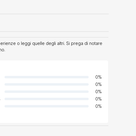
ienze o leggi quelle degli altri. Si prega di notare
no.
0
%
0
%
0
%
4
0
%
0
%