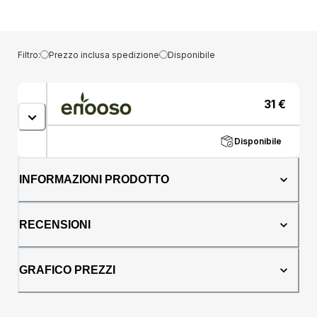
morbida. Nel cofanetto troverai:Detergente
Scrub: Questo detergente non è solo una
soluzione per la pelle opaca e le impurità, ma
un vero e proprio trattamento di luminosità.
Filtro:
Prezzo inclusa spedizione
Disponibile
Rimuove delicatamente la pelle morta,
rivelando una superficie più luminosa, mentre
previene l''accumulo di impurità e cellule
31
€
morte. La sua formula è ideale anche per le
pelli secche e sensibili, assicurando
un''esfoliazione gentile ma efficace.Scrub
Disponibile
Corpo al Tè Matcha e Caffè: Trasforma la tua
routine di doccia in un vero momento di relax
INFORMAZIONI PRODOTTO
e coccole. Questo scrub per il corpo,
arricchito con ingredienti naturali come il tè
matcha e il caffè, esfolia la pelle rimuovendo
RECENSIONI
cellule morte e irregolarità. Il risultato è una
pelle visibilmente più uniforme, morbida e
rinnovata.Porta Gemma: Un accessorio
GRAFICO PREZZI
intelligente per utilizzare al meglio i tuoi
prodotti solidi. Questo porta sapone non solo
consente di conservare i tuoi scrub solidi in
maniera ottimale, ma può essere utilizzato