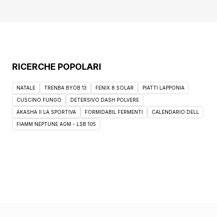
anche per esfoliare delicatamente la pelle,
sfruttando i residui cosmetici.La ''Scrub Box''
è la soluzione ideale per chi cerca
un''esperienza esfoliante completa,
combinando la cura del viso e del corpo con
la praticità e l''efficacia. Ogni prodotto è stato
RICERCHE POPOLARI
scelto per le sue proprietà uniche, offrendoti
una pelle rinnovata e radiosa, giorno dopo
NATALE
TRENBA BYOB 13
FENIX 8 SOLAR
PIATTI LAPPONIA
giorno.
CUSCINO FUNGO
DETERSIVO DASH POLVERE
AKASHA II LA SPORTIVA
FORMIDABIL FERMENTI
CALENDARIO DELL
FIAMM NEPTUNE AGM - LSB 105