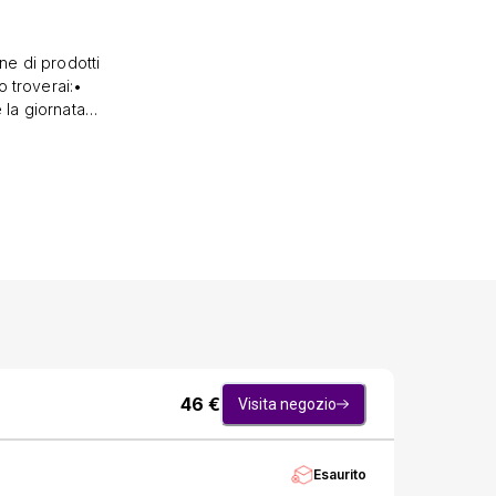
ne di prodotti
o troverai:•
 la giornata,
nce e occhi,
lasciando la
detergere il
na routine di
46
€
Visita negozio
Esaurito