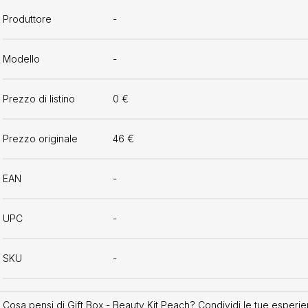
Produttore
-
Modello
-
Prezzo di listino
0 €
Prezzo originale
46 €
EAN
-
UPC
-
SKU
-
Cosa pensi di Gift Box - Beauty Kit Peach? Condividi le tue esperien