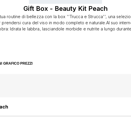
Gift Box - Beauty Kit Peach
 tua routine di bellezza con la box ''Trucca e Strucca'', una selezio
 prendersi cura del viso in modo completo e naturale.Al suo intern
ra: Idrata le labbra, lasciandole morbide e nutrite a lungo durante
cicare.• Blush: Aggiunge un tocco di colore naturale a labbra, gua
 luminoso.• Detergente Viso Solido: Deterge e rimuove il makeup, 
a e pulita.• Salvietta Struccante: Perfetta per rimuovere il trucco e 
ilità e senza sprechi.Questa box è l’alleata perfetta per chi cerca u
bellezza semplice, efficace e sostenibile.
I
GRAFICO PREZZI
each