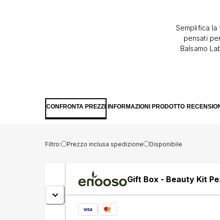
Semplifica la
pensati per
Balsamo Labb
senza appic
per un viso
pelle fresc
viso con fac
CONFRONTA PREZZI
INFORMAZIONI PRODOTTO
RECENSION
Filtro:
Prezzo inclusa spedizione
Disponibile
Gift Box - Beauty Kit P