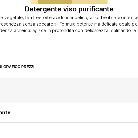
Detergente viso purificante
 vegetale, tea tree oil e acido mandelico, assorbe il sebo in ecces
freschezza senza seccare.✨ Formula potente ma delicataIdeale per 
ndenza acneica: agisce in profondità con delicatezza, calmando le 
 la texture.💚 Detersione detox quotidianaGrazie al carbone attivo 
purità, batteri e tossine, riducendo visibilmente imperfezioni, punti 
♻️ Zero sprechi, lunga durata1 gemma da 45g = 2 flaconi da 100ml: dur
 fretta e ti segue ovunque. Packaging ecologico, 100% plastic-fr
ifica senza aggredireRiduce impurità e infiammazioniLascia la pelle 
I
GRAFICO PREZZI
Attivi naturali 10x più concentratiAdatto anche alle pelli grasse e 
evole per te e per il pianetaOgni gesto diventa un atto di cura: pe
ente. Vegan, cruelty-free, realizzato con carta riciclata da scarti ag
cante