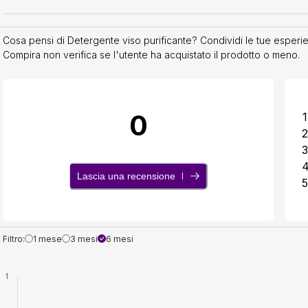
Cosa pensi di Detergente viso purificante? Condividi le tue esperien
Compira non verifica se l'utente ha acquistato il prodotto o meno.
0
1
2
3
Lascia una recensione
5
Filtro:
1 mese
3 mesi
6 mesi