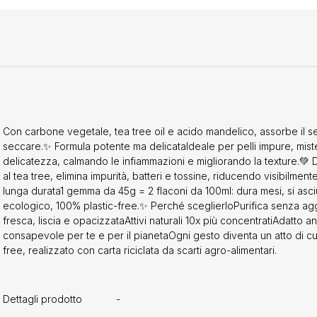
Con carbone vegetale, tea tree oil e acido mandelico, assorbe il s
seccare.✨ Formula potente ma delicataIdeale per pelli impure, mist
delicatezza, calmando le infiammazioni e migliorando la texture.💚
al tea tree, elimina impurità, batteri e tossine, riducendo visibilmente
lunga durata1 gemma da 45g = 2 flaconi da 100ml: dura mesi, si asc
ecologico, 100% plastic-free.✨ Perché sceglierloPurifica senza agg
fresca, liscia e opacizzataAttivi naturali 10x più concentratiAdatto a
consapevole per te e per il pianetaOgni gesto diventa un atto di cur
free, realizzato con carta riciclata da scarti agro-alimentari.
Dettagli prodotto
-