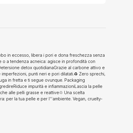
ebo in eccesso, libera i pori e dona freschezza senza
e o a tendenza acneica: agisce in profondità con
 Detersione detox quotidianaGrazie al carbone attivo e
 imperfezioni, punti neri e pori dilatati.♻️ Zero sprechi,
iuga in fretta e ti segue ovunque. Packaging
redireRiduce impurità e infiammazioniLascia la pelle
nche alle pelli grasse e reattive♲ Una scelta
a: per la tua pelle e per l''ambiente. Vegan, cruelty-