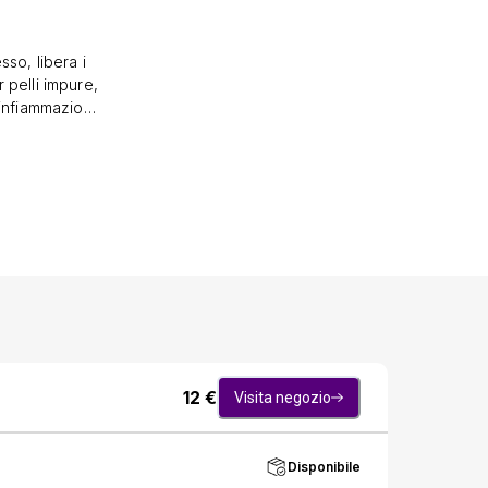
so, libera i
pelli impure,
infiammazioni
e al tea tree,
neri e pori
a mesi, si
ee.✨ Perché
fresca, liscia
reattive♲ Una
r la tua pelle
ro-alimentari.
12
€
Visita negozio
Disponibile