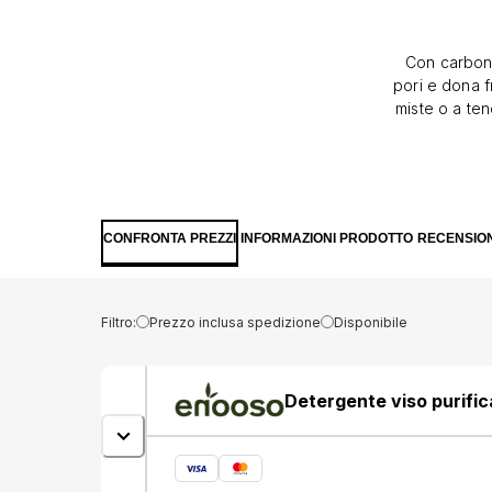
Con carbone
pori e dona 
miste o a te
e migliorando
elimina im
dilatati.
asciuga in
sceglierloPur
CONFRONTA PREZZI
INFORMAZIONI PRODOTTO
RECENSION
e opacizzata
scelta consap
e per l''ambi
Filtro:
Prezzo inclusa spedizione
Disponibile
Detergente viso purifi