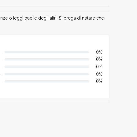
ze o leggi quelle degli altri. Si prega di notare che
0
%
0
%
0
%
4
0
%
0
%