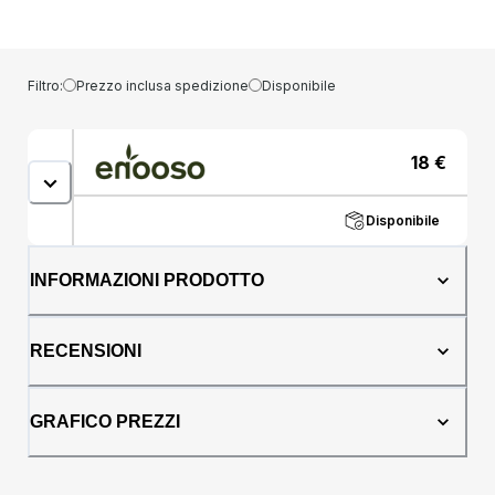
prodotto, tre utilizzi: guance, labbra e occhi in
un solo gesto.🌿 Ingredienti naturali: olio di
mandorle dolci, burro di karité, mica
illuminante.🍑 Profuma di pesca: ma senza
Filtro:
Prezzo inclusa spedizione
Disponibile
zucchero.📦 Formato da 10ml: il doppio
rispetto agli stick standard.🚫 Zero plastica:
solo carta, e tanto amore.Usa il blush
18
€
direttamente sul viso o con le dita. Un look
naturale in pochi secondi.
Disponibile
INFORMAZIONI PRODOTTO
RECENSIONI
GRAFICO PREZZI