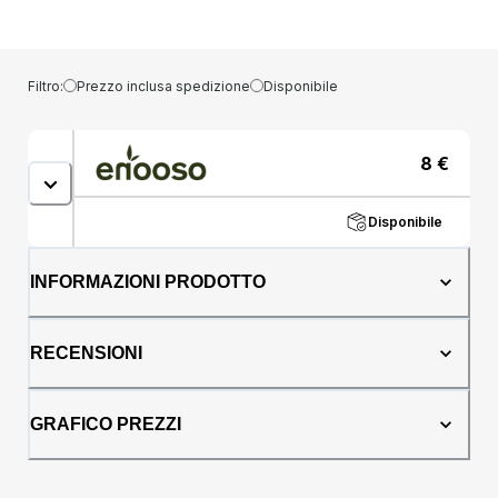
naturale dona un tocco di luminosità, per un
aspetto fresco e giovane. Arricchito con
ingredienti biologici come l''olio di girasole,
il burro di karité e vitamina E, nutre
Filtro:
Prezzo inclusa spedizione
Disponibile
profondamente, mantenendo le labbra
morbide.La sua composizione leggera,
arricchita con cera di candelilla, una valida
8
€
alternativa vegana alla cera d''api, crea una
barriera protettiva che trattiene l''umidità,
prevenendo la secchezza senza appiccicare.
Disponibile
La texture leggera assicura un''applicazione
facile e un rapido assorbimento, offrendo
INFORMAZIONI PRODOTTO
sollievo immediato e prevenendo
screpolature e rossori.In linea con il nostro
impegno per la sostenibilità, il Lipbalm è
RECENSIONI
confezionato in un tubetto in cartoncino,
riducendo il consumo di plastica e
consentendo di utilizzare il prodotto fino
GRAFICO PREZZI
all''ultimo grammo.Con il Balsamo Enooso, le
tue labbra non saranno solo curate ma
contribuirai anche a un futuro più sostenibile.